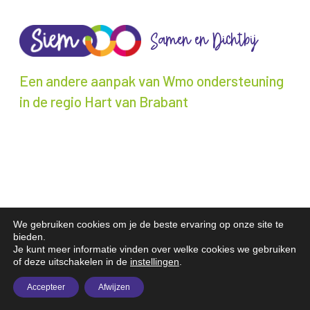
Samen en Dichtbij
Een andere aanpak van Wmo ondersteuning
in de regio Hart van Brabant
We gebruiken cookies om je de beste ervaring op onze site te
bieden.
Je kunt meer informatie vinden over welke cookies we gebruiken
of deze uitschakelen in de
instellingen
.
Accepteer
Afwijzen
1
/
13