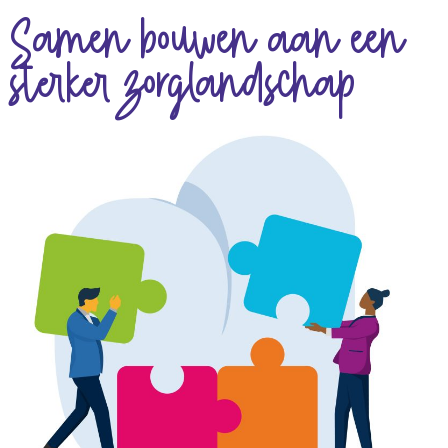
Samen bouwen aan een
sterker zorglandschap