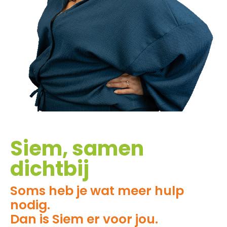
Siem, samen
dichtbij
Soms heb je wat meer hulp
nodig.
Dan is Siem er voor jou.