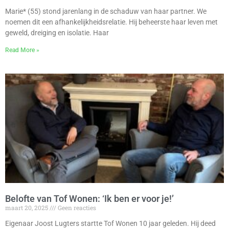
Marie* (55) stond jarenlang in de schaduw van haar partner. We
noemen dit een afhankelijkheidsrelatie. Hij beheerste haar leven met
geweld, dreiging en isolatie. Haar
Read More »
Belofte van Tof Wonen: ‘Ik ben er voor je!’
maart 20, 2025
Geen reacties
Eigenaar Joost Lugters startte Tof Wonen 10 jaar geleden. Hij deed